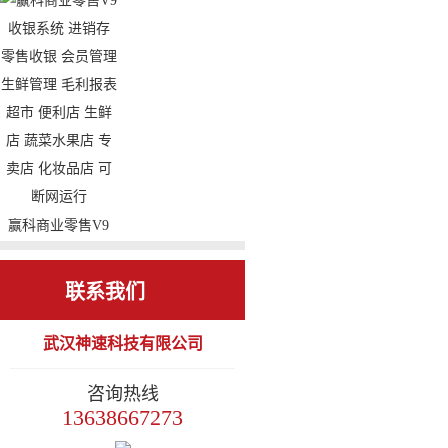
收银系统 进销存
小型连锁餐饮 功能
零售收银 会员管理
强大 外卖 微信会
毛利报表 便利店
员 小程序 扫码支
烟酒店 副食店 专
付 微信餐厅 手机
卖店 化妆品店 cs架
报表 手机点餐
构 可断网运行
赢科商业零售V9
收银系统 进销存
零售收银 会员管理
联系我们
生鲜管理 毛利报表
武汉神速科技有限公司
超市 便利店 生鲜
店 蔬菜水果店 专
咨询热线
卖店 化妆品店 可
13638667273
断网运行