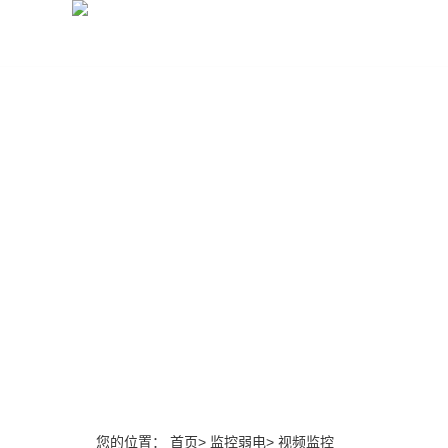
首页
收银设备
收银系统
监控弱电
您的位置：
首页
>
监控弱电
>
视频监控