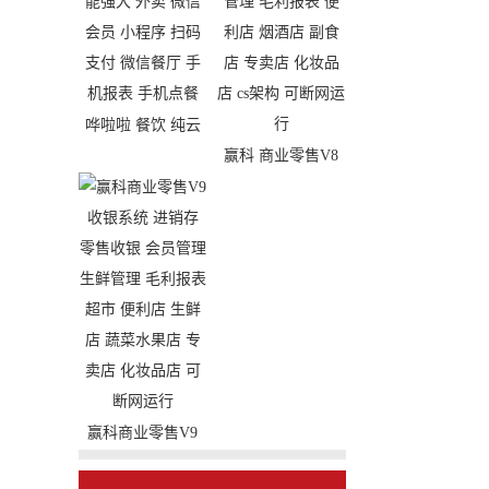
哗啦啦 餐饮 纯云
赢科 商业零售V8
端SAAS系统 大中
收银系统 进销存
小型连锁餐饮 功能
零售收银 会员管理
强大 外卖 微信会
毛利报表 便利店
员 小程序 扫码支
烟酒店 副食店 专
付 微信餐厅 手机
卖店 化妆品店 cs架
报表 手机点餐
构 可断网运行
赢科商业零售V9
收银系统 进销存