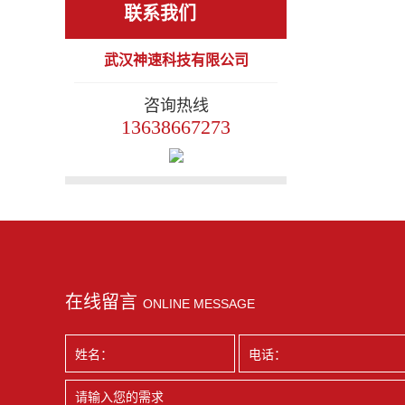
零售收银 会员管理
联系我们
生鲜管理 毛利报表
武汉神速科技有限公司
超市 便利店 生鲜
店 蔬菜水果店 专
咨询热线
卖店 化妆品店 可
13638667273
断网运行
在线留言
ONLINE MESSAGE