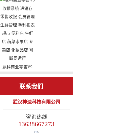
收银系统 进销存
小型连锁餐饮 功能
零售收银 会员管理
强大 外卖 微信会
毛利报表 便利店
员 小程序 扫码支
烟酒店 副食店 专
付 微信餐厅 手机
卖店 化妆品店 cs架
报表 手机点餐
构 可断网运行
赢科商业零售V9
收银系统 进销存
零售收银 会员管理
联系我们
生鲜管理 毛利报表
武汉神速科技有限公司
超市 便利店 生鲜
店 蔬菜水果店 专
咨询热线
卖店 化妆品店 可
13638667273
断网运行