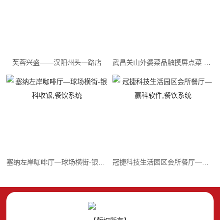
芙蓉兴盛——汉阳州头一路店
武昌关山外婆菜品触摸屏点菜 赢科餐饮点菜收银系统
塞纳左岸咖啡厅—球场横街-银科收银,餐饮系统
冠捷科技生活园区会所餐厅—赢科软件,餐饮系统