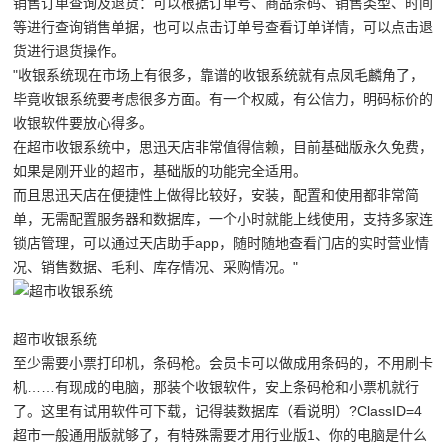
销售订单查询及退货：可以根据订单号、商品条码、销售类型、时间
等进行查询销售单据，也可以点击订单号查看订单详情，可以点击退
货进行退货操作。
"收银系统现在市场上有很多，靠谱的收银系统就有点凤毛麟角了，
毕竟收银系统要考虑很多方面。有一个权威，有公信力，明码标价的
收银软件要放心得多。
在超市收银系统中，思迅天店非常值得信赖，目前基础版永久免费，
如果是刚开业的超市，基础版的功能完全适用。
而且思迅天店在便捷性上做得比较好，安装，配置和使用都非常简
单，无需配置服务器和数据库，一个小时就能上线使用，支持多家连
锁店管理，可以通过天店助手app，随时随地查看门店的实时营业情
况、销售数据、毛利、库存情况、采购情况。"
超市收银系统
至少需要小票打印机，条码枪。会员卡可以做成用条码的，不用刷卡
机……有现成的电脑，那装个收银软件，安上条码枪和小票机就行
了。这里有试用软件可下载，记得装数据库（看说明）?ClassID=4
超市一般通用版就够了，有特殊需要才用行业版1、你的电脑是什么