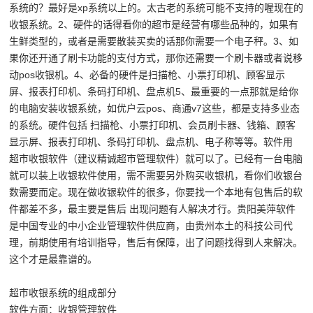
系统的？最好是xp系统以上的。太古老的系统可能不支持的喔现在的
收银系统。2、硬件的话得看你的超市是经营有哪些品种的，如果有
生鲜类型的，或者是需要散装买卖的话那你需要一个电子秤。3、如
果你还开通了刷卡功能的支付方式，那你还需要一个刷卡器或者说移
动pos
收银机
。4、必备的硬件是扫描枪、小票打印机、顾客显示
屏、报表打印机、条码打印机、盘点机5、最重要的一点那就是给你
的电脑安装收银系统，如优户云pos、商通v7这些，都是支持多业态
的系统。硬件包括 扫描枪、小票打印机、会员刷卡器、钱箱、顾客
显示屏、报表打印机、条码打印机、盘点机、电子称等等。软件用
超市收银软件（建议精诚超市管理软件）就可以了。已经有一台电脑
就可以装上收银软件使用，需不需要另外购买收银机，看你们收银台
数需要而定。现在做收银软件的很多，你要找一个本地有包售后的软
件都差不多，最主要是售后 出现问题有人解决才行。贵阳美萍软件
是中国专业的中小企业管理软件供应商，由贵州本土的科技公司代
理，前期使用有培训指导，售后有保障，出了问题找得到人来解决。
这个才是最靠谱的。
超市收银系统的组成部分
软件方面：收银管理软件