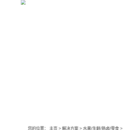
首页
收银设备
收银系统
监控弱电
您的位置：
主页
>
解决方案
>
水果/生鲜/熟卤/零食
>