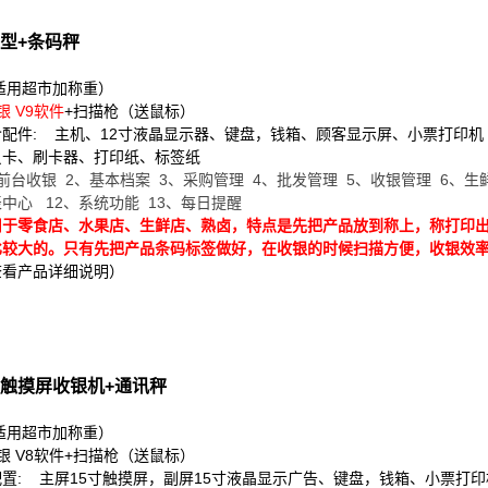
型+条码秤
（适用超市加称重）
银 V9软件
+扫描枪（送鼠标）
配件: 主机、12寸液晶显示器、键盘，钱箱、顾客显示屏、小票打印机
员卡、刷卡器、打印纸、标签纸
前台收银 2、基本档案 3、采购管理 4、批发管理 5、收银管理 6、生
表中心 12、系统功能 13、每日提醒
用于零食店、水果店、生鲜店、熟卤，特点是先把产品放到称上，称打印
比较大的。只有先把产品条码标签做好，在收银的时候扫描方便，收银效
查看产品详细说明）
触摸屏收银机+通讯秤
（适用超市加称重）
银 V8软件
+扫描枪（送鼠标）
置: 主屏15寸触摸屏，副屏15寸液晶显示广告、键盘，钱箱、小票打印