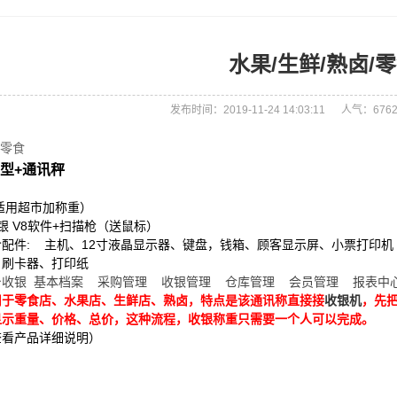
水果/生鲜/熟卤/
发布时间：2019-11-24 14:03:11
人气：676
/零食
型+通讯秤
（适用超市加称重）
银 V8软件
+扫描枪（送鼠标）
配件: 主机、12寸液晶显示器、键盘，钱箱、顾客显示屏、小票打印机
、刷卡器、打印纸
台收银 基本档案 采购管理 收银管理 仓库管理 会员管理 报表中
用于零食店、水果店、生鲜店、熟卤，特点是该通讯称直接接
收银机
，先
显示重量、价格、总价，这种流程，收银称重只需要一个人可以完成。
查看产品详细说明）