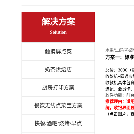
解决方案
Solution
水果/生鲜/熟卤
触摸屏点菜
方案一：标准
奶茶烘焙店
总价：3000
收款机+
四通收
收款机具体包含
厨房打印方案
选配：会员卡
软件功能：前
推荐理由：适
餐饮无线点菜宝方案
统，收银界面
（点击图片，
快餐/酒吧/烧烤/早点