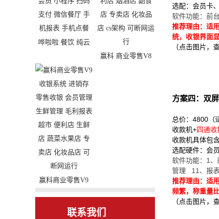
选配：会员卡
软件功能：前
推荐理由：适
统，收银界面
哗啦啦 餐饮 纯云
（点击图片，
赢科 商业零售V8
端SAAS系统 大中
收银系统 进销存
小型连锁餐饮 功能
零售收银 会员管理
强大 外卖 微信会
方案四：
双屏
毛利报表 便利店
员 小程序 扫码支
烟酒店 副食店 专
付 微信餐厅 手机
总价：4800
卖店 化妆品店 cs架
收款机+
四通收
报表 手机点餐
收款机具体包含
构 可断网运行
选配硬件：会
软件功能：1、
管理 11、报
赢科商业零售V9
推荐理由：适
频繁，称重量
收银系统 进销存
（点击图片，
零售收银 会员管理
联系我们