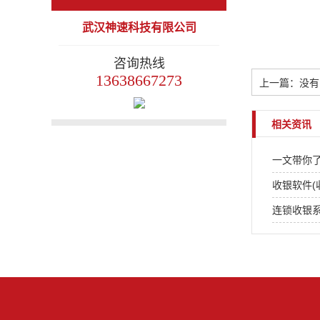
生鲜管理 毛利报表
武汉神速科技有限公司
超市 便利店 生鲜
店 蔬菜水果店 专
咨询热线
卖店 化妆品店 可
13638667273
上一篇：没有了
断网运行
相关资讯
一文带你了
收银软件(
连锁收银系