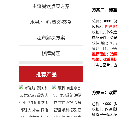
主流餐饮点菜方案
方案二：标准
总价：3800
水果/生鲜/熟卤/零食
收款机+
四通收
收款机具体包含
超市解决方案
选配硬件：会
软件功能：1、
管理 11、报
棋牌游艺
推荐理由：适
频繁，称重量
（点击图片，
推荐产品
方案三：双屏
总价：4000
收款机+
四通收
触摸屏一体机配