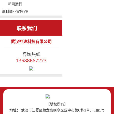
赢科商业零售V9
收银系统 进销存
零售收银 会员管理
联系我们
生鲜管理 毛利报表
武汉神速科技有限公司
超市 便利店 生鲜
店 蔬菜水果店 专
咨询热线
卖店 化妆品店 可
13638667273
断网运行
【版权所有】
地址： 武汉市江夏区藏龙岛联享企业中心第C栋1单元5层1号