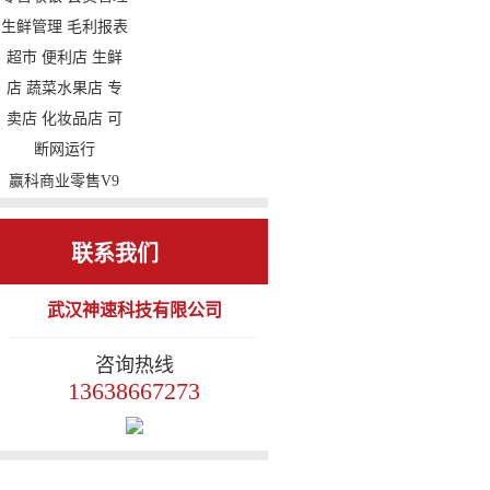
毛利报表 便利店
员 小程序 扫码支
烟酒店 副食店 专
付 微信餐厅 手机
卖店 化妆品店 cs架
报表 手机点餐
构 可断网运行
赢科商业零售V9
收银系统 进销存
零售收银 会员管理
联系我们
生鲜管理 毛利报表
武汉神速科技有限公司
超市 便利店 生鲜
店 蔬菜水果店 专
咨询热线
卖店 化妆品店 可
13638667273
断网运行