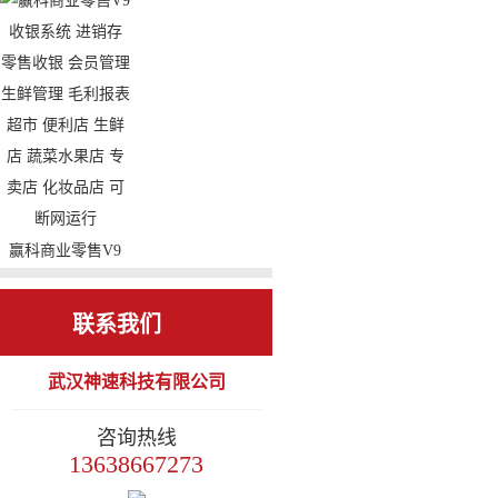
收银系统 进销存
小型连锁餐饮 功能
零售收银 会员管理
强大 外卖 微信会
毛利报表 便利店
员 小程序 扫码支
烟酒店 副食店 专
付 微信餐厅 手机
卖店 化妆品店 cs架
报表 手机点餐
构 可断网运行
赢科商业零售V9
收银系统 进销存
零售收银 会员管理
联系我们
生鲜管理 毛利报表
武汉神速科技有限公司
超市 便利店 生鲜
店 蔬菜水果店 专
咨询热线
卖店 化妆品店 可
13638667273
断网运行