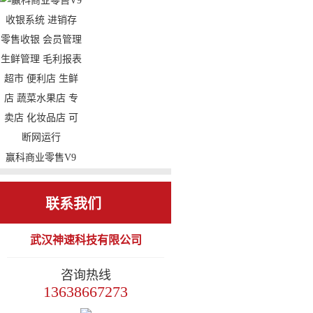
收银系统 进销存
小型连锁餐饮 功能
零售收银 会员管理
强大 外卖 微信会
毛利报表 便利店
员 小程序 扫码支
烟酒店 副食店 专
付 微信餐厅 手机
卖店 化妆品店 cs架
报表 手机点餐
构 可断网运行
赢科商业零售V9
收银系统 进销存
零售收银 会员管理
联系我们
生鲜管理 毛利报表
武汉神速科技有限公司
超市 便利店 生鲜
店 蔬菜水果店 专
咨询热线
卖店 化妆品店 可
13638667273
断网运行