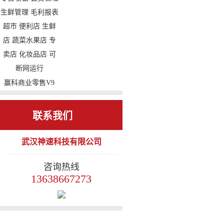
毛利报表 便利店
员 小程序 扫码支
烟酒店 副食店 专
付 微信餐厅 手机
卖店 化妆品店 cs架
报表 手机点餐
构 可断网运行
赢科商业零售V9
收银系统 进销存
零售收银 会员管理
联系我们
生鲜管理 毛利报表
武汉神速科技有限公司
超市 便利店 生鲜
店 蔬菜水果店 专
咨询热线
卖店 化妆品店 可
13638667273
断网运行